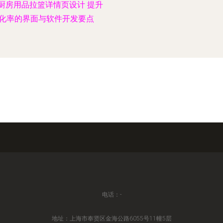
厨房用品拉篮详情页设计 提升
化率的界面与软件开发要点
电话：-
地址：上海市奉贤区金海公路6055号11幢5层