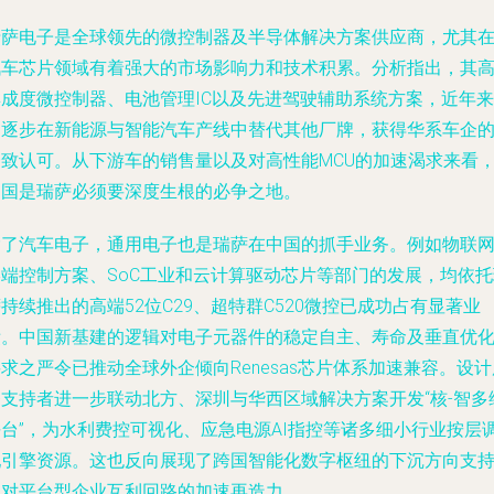
瑞萨电子是全球领先的微控制器及半导体解决方案供应商，尤其
汽车芯片领域有着强大的市场影响力和技术积累。分析指出，其
集成度微控制器、电池管理IC以及先进驾驶辅助系统方案，近年来
已逐步在新能源与智能汽车产线中替代其他厂牌，获得华系车企
一致认可。从下游车的销售量以及对高性能MCU的加速渴求来看
中国是瑞萨必须要深度生根的必争之地。
除了汽车电子，通用电子也是瑞萨在中国的抓手业务。例如物联
终端控制方案、SoC工业和云计算驱动芯片等部门的发展，均依托
持续推出的高端52位C29、超特群C520微控已成功占有显著业
绩。中国新基建的逻辑对电子元器件的稳定自主、寿命及垂直优
求之严令已推动全球外企倾向Renesas芯片体系加速兼容。设计
务支持者进一步联动北方、深圳与华西区域解决方案开发“核-智多
平台”，为水利费控可视化、应急电源AI指控等诸多细小行业按层
配引擎资源。这也反向展现了跨国智能化数字枢纽的下沉方向支
库对平台型企业互利回路的加速再造力。