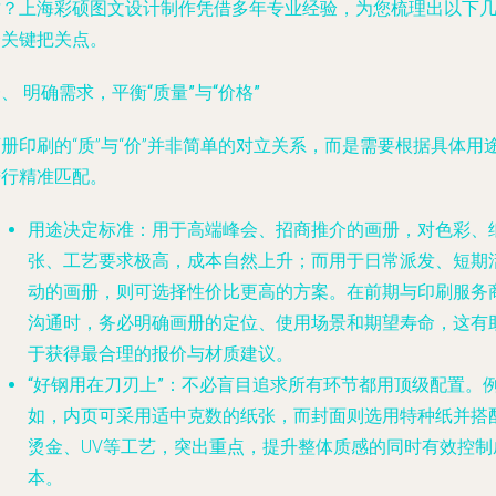
质？上海彩硕图文设计制作凭借多年专业经验，为您梳理出以下
个关键把关点。
、 明确需求，平衡“质量”与“价格”
册印刷的“质”与“价”并非简单的对立关系，而是需要根据具体用
进行精准匹配。
用途决定标准
：用于高端峰会、招商推介的画册，对色彩、
张、工艺要求极高，成本自然上升；而用于日常派发、短期
动的画册，则可选择性价比更高的方案。在前期与印刷服务
沟通时，务必明确画册的定位、使用场景和期望寿命，这有
于获得最合理的报价与材质建议。
“好钢用在刀刃上”
：不必盲目追求所有环节都用顶级配置。
如，内页可采用适中克数的纸张，而封面则选用特种纸并搭
烫金、UV等工艺，突出重点，提升整体质感的同时有效控制
本。