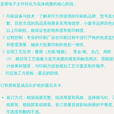
这是将电子文件转化为实体画册的核心阶段。
印刷设备与技术
：了解承印方所使用的印刷机品牌、型号及
数。目前主流的高品质画册多采用海德堡、小森等品牌四色
以上印刷机，能保证色彩饱和度和套印精度。
过程控制
：专业的印刷厂会在印刷过程中进行严格的色差监
和密度测量，确保大批量印刷的色彩一致性。
后期工艺应用
：覆膜（光膜/哑膜）、烫金/银、击凸、局部
UV、模切等工艺能极大提升画册的视觉和触觉档次。需根据
计效果和预算，与印刷方提前规划工艺方案及制作顺序。
四、 印后加工与质检：最后的防线
装订和质检是成品出炉前的最后关卡。
装订方式
：根据画册页数、纸张厚度和风格，选择骑马钉、
线胶装、锁线胶装或精装。装订质量直接影响画册的平整度
牢固度和翻阅手感。