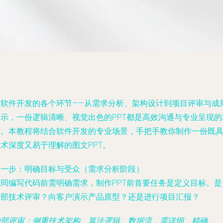
在软件开发的各个环节——从需求分析、架构设计到项目评审与成
展示，一份逻辑清晰、视觉出色的PPT都是高效沟通与专业呈现的
器。本教程将结合软件开发的专业场景，手把手教你制作一份既
术深度又易于理解的图文PPT。
第一步：明确目标与受众（需求分析阶段）
如同编写代码前需明确需求，制作PPT前首要任务是定义目标。是
内部技术评审？向客户演示产品原型？还是进行项目汇报？
内部评审
：侧重技术架构、算法逻辑、数据流，需详细、精确。