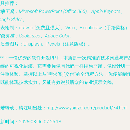
工具推荐
：
效率工具
：Microsoft PowerPoint (Office 365)、Apple Keynote、
oogle Slides。
图表绘制
：draw.io (免费且强大)、Visio、Excalidraw（手绘风格
配色灵感
：Coolors.co、Adobe Color。
高质量图片
：Unsplash、Pexels（注意版权）。
***：一份优秀的软件开发PPT，本质是一次精准的技术沟通与产
思维的可视化封装。它需要你像写代码一样结构严谨，像设计UI一
注重体验。掌握以上从“需求”到“交付”的全流程方法，你便能制
出既能体现技术实力，又能有效说服听众的专业演示文稿。
若转载，请注明出处：http://www.ysidzdl.com/product/74.html
新时间：2026-08-06 07:26:18