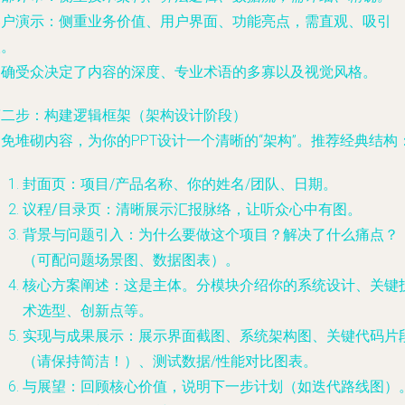
客户演示
：侧重业务价值、用户界面、功能亮点，需直观、吸引
人。
明确受众决定了内容的深度、专业术语的多寡以及视觉风格。
第二步：构建逻辑框架（架构设计阶段）
免堆砌内容，为你的PPT设计一个清晰的“架构”。推荐经典结构
封面页
：项目/产品名称、你的姓名/团队、日期。
议程/目录页
：清晰展示汇报脉络，让听众心中有图。
背景与问题引入
：为什么要做这个项目？解决了什么痛点？
（可配问题场景图、数据图表）。
核心方案阐述
：这是主体。分模块介绍你的系统设计、关键
术选型、创新点等。
实现与成果展示
：展示界面截图、系统架构图、关键代码片
（请保持简洁！）、测试数据/性能对比图表。
与展望
：回顾核心价值，说明下一步计划（如迭代路线图）