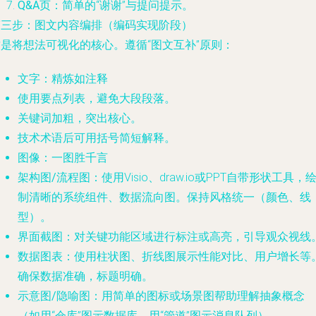
Q&A页
：简单的“谢谢”与提问提示。
第三步：图文内容编排（编码实现阶段）
这是将想法可视化的核心。遵循“图文互补”原则：
文字：精炼如注释
使用要点列表，避免大段段落。
关键词加粗，突出核心。
技术术语后可用括号简短解释。
图像：一图胜千言
架构图/流程图
：使用Visio、draw.io或PPT自带形状工具，
制清晰的系统组件、数据流向图。保持风格统一（颜色、线
型）。
界面截图
：对关键功能区域进行标注或高亮，引导观众视线
数据图表
：使用柱状图、折线图展示性能对比、用户增长等
确保数据准确，标题明确。
示意图/隐喻图
：用简单的图标或场景图帮助理解抽象概念
（如用“仓库”图示数据库，用“管道”图示消息队列）。