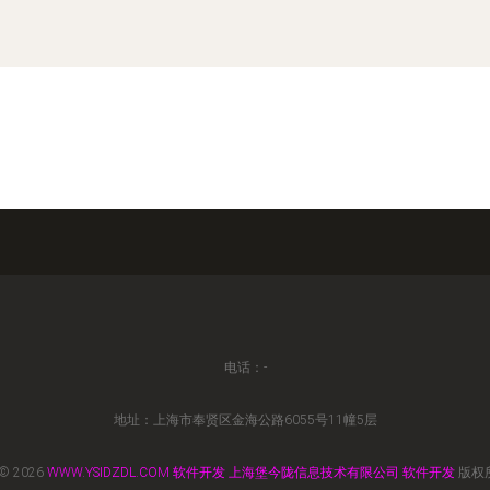
电话：-
地址：上海市奉贤区金海公路6055号11幢5层
 © 2026
WWW.YSIDZDL.COM
软件开发
上海堡今陇信息技术有限公司
软件开发
版权