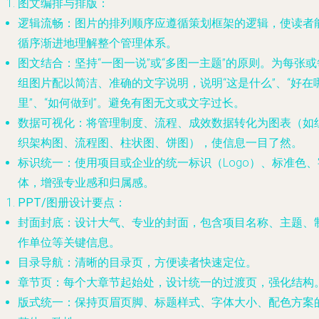
图文编排与排版
：
逻辑流畅
：图片的排列顺序应遵循策划框架的逻辑，使读者
循序渐进地理解整个管理体系。
图文结合
：坚持“一图一说”或“多图一主题”的原则。为每张或
组图片配以简洁、准确的文字说明，说明“这是什么”、“好在
里”、“如何做到”。避免有图无文或文字过长。
数据可视化
：将管理制度、流程、成效数据转化为图表（如
织架构图、流程图、柱状图、饼图），使信息一目了然。
标识统一
：使用项目或企业的统一标识（Logo）、标准色、
体，增强专业感和归属感。
PPT/图册设计要点
：
封面封底
：设计大气、专业的封面，包含项目名称、主题、
作单位等关键信息。
目录导航
：清晰的目录页，方便读者快速定位。
章节页
：每个大章节起始处，设计统一的过渡页，强化结构
版式统一
：保持页眉页脚、标题样式、字体大小、配色方案