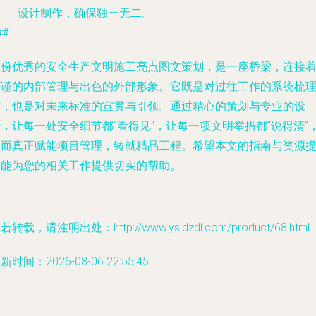
设计制作，确保独一无二。
##
一份优秀的安全生产文明施工亮点图文策划，是一座桥梁，连接
严谨的内部管理与出色的外部形象。它既是对过往工作的系统梳
与，也是对未来标准的宣贯与引领。通过精心的策划与专业的设
，让每一处安全细节都“看得见”，让每一项文明举措都“说得清”
从而真正赋能项目管理，铸就精品工程。希望本文的指南与资源
示能为您的相关工作提供切实的帮助。
若转载，请注明出处：http://www.ysidzdl.com/product/68.html
新时间：2026-08-06 22:55:45