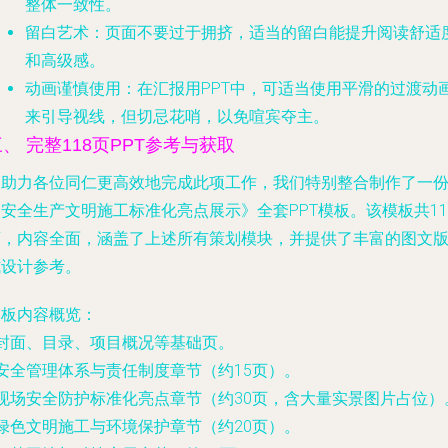
整体一致性。
留白艺术
：页面不要过于拥挤，适当的留白能提升阅读舒适
和高级感。
动画谨慎使用
：在汇报用PPT中，可适当使用平滑的过渡动
来引导视线，但切忌花哨，以免喧宾夺主。
、 完整118页PPT参考与获取
为助力各位同仁更高效地完成此项工作，我们特别整合制作了一
安全生产文明施工标准化亮点展示》全套PPT模板。该模板共11
页，内容全面，涵盖了上述所有策划模块，并提供了丰富的图文
式设计参考。
模板内容概览
：
 封面、目录、项目概况等基础页。
 安全管理体系与责任制度章节（约15页）。
 现场安全防护标准化亮点章节（约30页，含大量实景图片占位）
 绿色文明施工与环境保护章节（约20页）。