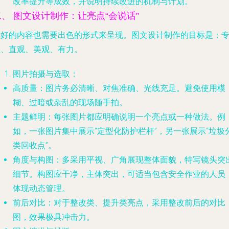
改率提升等成效，并说明持续改进的机制与计划。
二、 图文设计制作：让亮点“会说话”
再好的内容也需要出色的形式来呈现。图文设计制作的目标是：
业、直观、美观、有力。
图片拍摄与选取
：
高质量
：图片务必清晰、对焦准确、光线充足。避免使用模
糊、过暗或杂乱的现场随手拍。
主题鲜明
：每张图片都应明确说明一个亮点或一种做法。例
如，一张图片集中展示“定型化防护栏杆”，另一张展示“垃圾
类回收点”。
角度与构图
：多采用平视、广角展现整体面貌，特写镜头突
细节。构图应干净，主体突出，可适当包含安全作业的人员
体现动态管理。
前后对比
：对于整改类、提升类亮点，采用整改前后的对比
图，效果极具冲击力。