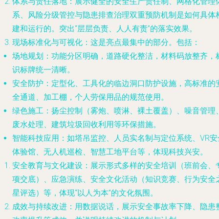
体系与责任落地
：展示健全的安全生产责任制、网格化管理
系、风险分级管控与隐患排查治理双重预防机制是如何具体
建和运行的。突出“层层负责、人人有责”的落实效果。
现场标准化与可视化
：这是亮点最集中的部分。包括：
场地规划
：功能分区明确，道路硬化整洁，材料码放整齐，
识标牌统一清晰。
安全防护
：定型化、工具化的临边洞口防护设施，高标准的
全通道、加工棚，个人劳保用品的规范使用。
绿色施工
：扬尘控制（雾炮、喷淋、裸土覆盖）、噪音管理
废水处理、建筑垃圾回收利用等环保措施。
智能科技应用
：如塔吊监控、人员实名制与定位系统、VR安
体验馆、无人机巡检、智慧工地平台等，体现科技兴安。
安全教育与文化建设
：展示形式多样的安全培训（班前会、
项交底）、应急演练、安全文化活动（知识竞赛、行为安全
星评选）等，体现“以人为本”的文化氛围。
成效与持续改进
：用数据说话，展示安全事故率下降、隐患